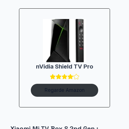
nVidia Shield TV Pro
Regarde Amazon
Xiaomi Mi TV Box S 2nd Gen :