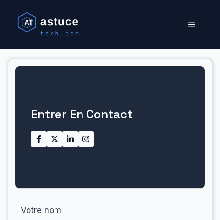
Aller
au
AstuceTech
Menu
contenu
Entrer En Contact
Votre nom